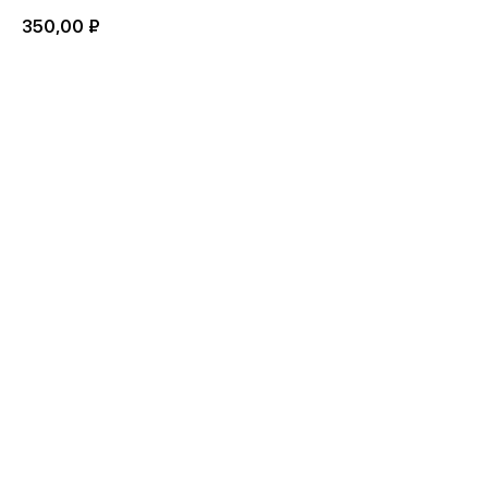
350,00
₽
BUY NOW