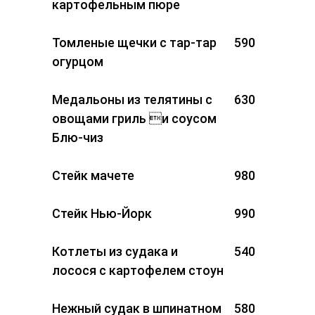
картофельным пюре
Томленые щечки с тар-тар
590
огурцом
Медальоны из телятины с
630
овощами гриль и соусом
Блю-чиз
Стейк мачете
980
Стейк Нью-Йорк
990
Котлеты из судака и
540
лосося с картофелем стоун
Нежный судак в шпинатном
580