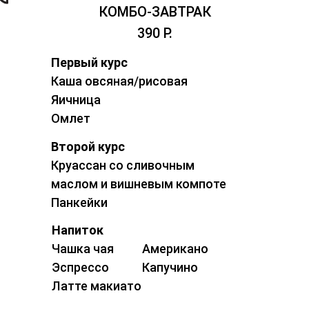
КОМБО-ЗАВТРАК
390 Р.
Первый курс
Каша овсяная/рисовая
Яичница
Омлет
Второй курс
Круассан со сливочным
маслом и вишневым компоте
Панкейки
Напиток
Чашка чая
Американо
Эспрессо
Капучино
Латте макиато