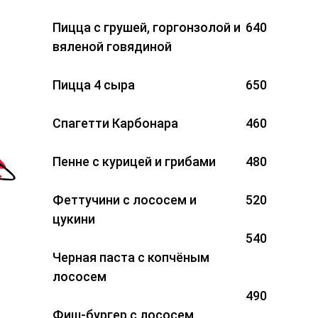
Пицца с грушей, горгонзолой и
640
вяленой говядиной
Пицца 4 сыра
650
Спагетти Карбонара
460
Пенне с курицей и грибами
480
Феттучини с лососем и
520
цукини
540
Черная паста с копчёным
лососем
490
Фиш-бургер с лососем