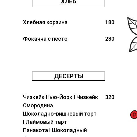
ХЛЕБ
Хлебная корзина
180
Фокачча с песто
280
ДЕСЕРТЫ
Чизкейк Нью-Йорк I Чизкейк
320
Смородина
Шоколадно-вишневый торт
I Лаймовый тарт
Панакота I Шоколадный